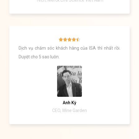
Tech, Merck Life Science Viet Nam





Dịch vụ chăm sóc khách hàng của ISA thì nhất rồi.
Duyệt cho 5 sao luôn.
Anh Kỳ
CEO, Wine Garden