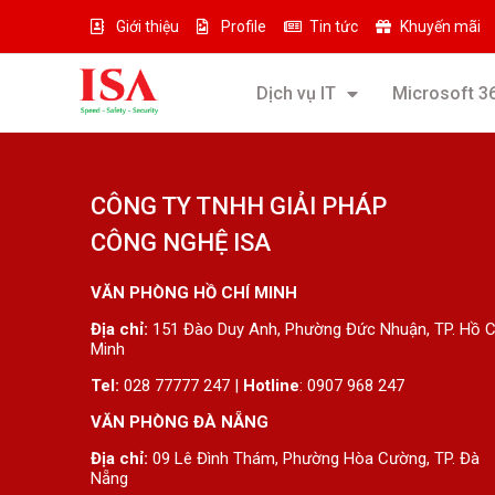
Giới thiệu
Profile
Tin tức
Khuyến mãi
Dịch vụ IT
Microsoft 3
CÔNG TY TNHH GIẢI PHÁP
CÔNG NGHỆ ISA
VĂN PHÒNG HỒ CHÍ MINH
Địa chỉ:
151 Đào Duy Anh, Phường Đức Nhuận, TP. Hồ C
Minh
Tel:
028 77777 247 |
Hotline
: 0907 968 247
VĂN PHÒNG ĐÀ NẴNG
Địa chỉ:
09 Lê Đình Thám, Phường Hòa Cường, TP. Đà
Nẵng