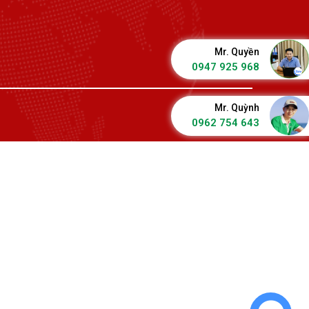
Mr. Quyền
0947 925 968
Mr. Quỳnh
0962 754 643