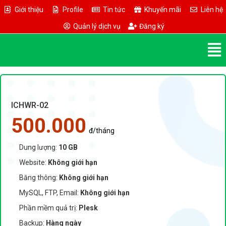
Giới thiệu
Profile
Tin tức
Khuyến mãi
Liên hệ
Quản lý dịch vụ
Đăng ký
ICHWR-02
500.000
đ/tháng
Dung lượng:
10 GB
Website:
Không giới hạn
Băng thông:
Không giới hạn
MySQL, FTP, Email:
Không giới hạn
Phần mềm quả trị:
Plesk
Backup:
Hàng ngày