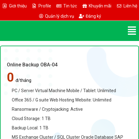
Giới thiệu
Profile
Tin tức
Khuyến mãi
Liên hệ
Quản lý dịch vụ
Đăng ký
Online Backup OBA-04
0
đ/tháng
PC / Server Virtual Machine Mobile / Tablet: Unlimited
Office 365 / G suite Web Hosting Website: Unlimited
Ransomware / Cryptojacking: Active
Cloud Storage: 1 TB
Backup Local: 1 TB
MS Exchange Cluster / SQL Cluster Oracle Database SAP