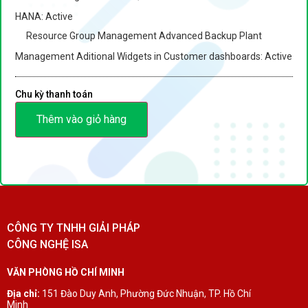
HANA: Active
Resource Group Management Advanced Backup Plant
Management Aditional Widgets in Customer dashboards: Active
Chu kỳ thanh toán
Thêm vào giỏ hàng
CÔNG TY TNHH GIẢI PHÁP
CÔNG NGHỆ ISA
VĂN PHÒNG HỒ CHÍ MINH
Địa chỉ:
151 Đào Duy Anh, Phường Đức Nhuận, TP. Hồ Chí
Minh