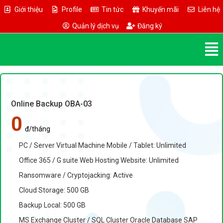
Giới thiệu
Profile
Tin tức
Khuyến mãi
Liên hệ
Quản lý dịch vụ
Đăng ký
Online Backup OBA-03
0
đ/tháng
PC / Server Virtual Machine Mobile / Tablet: Unlimited
Office 365 / G suite Web Hosting Website: Unlimited
Ransomware / Cryptojacking: Active
Cloud Storage: 500 GB
Backup Local: 500 GB
MS Exchange Cluster / SQL Cluster Oracle Database SAP