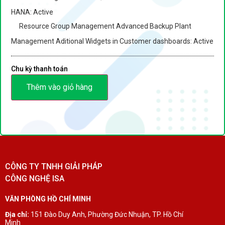
HANA: Active
Resource Group Management Advanced Backup Plant
Management Aditional Widgets in Customer dashboards: Active
Chu kỳ thanh toán
Thêm vào giỏ hàng
CÔNG TY TNHH GIẢI PHÁP
CÔNG NGHỆ ISA
VĂN PHÒNG HỒ CHÍ MINH
Địa chỉ:
151 Đào Duy Anh, Phường Đức Nhuận, TP. Hồ Chí
Minh